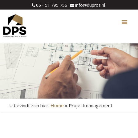
06 - 51 795 756
info@dupros.nl
Me
U bevindt zich hier:
Home
»
Projectmanagement