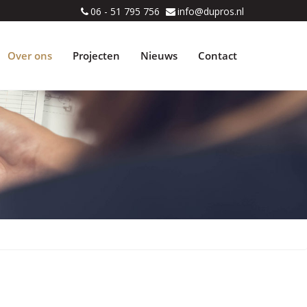
06 - 51 795 756
info@dupros.nl
Over ons
Projecten
Nieuws
Contact