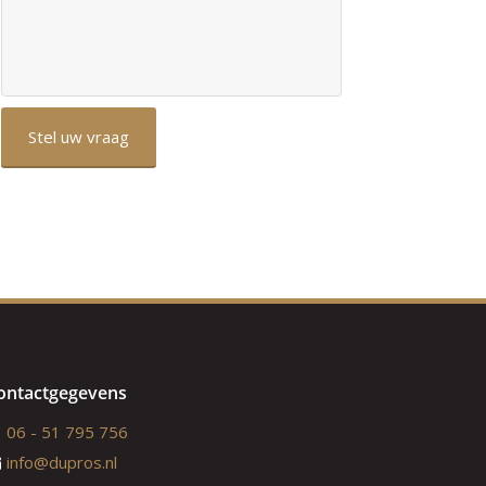
ontactgegevens
06 - 51 795 756
info@dupros.nl